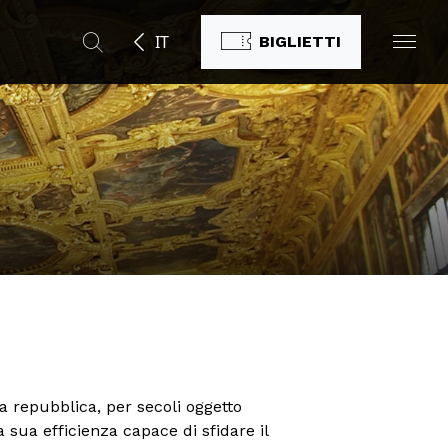
IT
BIGLIETTI
lla repubblica, per secoli oggetto
 sua efficienza capace di sfidare il