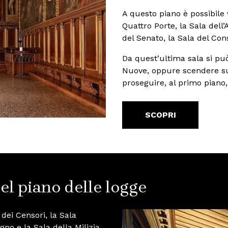
A questo piano è possibile v
Quattro Porte, la Sala dell’A
del Senato, la Sala del Cons
Da quest’ultima sala si può
Nuove, oppure scendere sub
proseguire, al primo piano, 
SCOPRI
del piano delle logge
 dei Censori, la Sala
gno e la Sala della Milizia