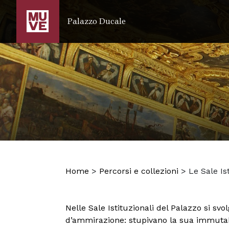
SALTA AL CONTENUTO PRINCIPALE
Palazzo Ducale
Home
>
Percorsi e collezioni
>
Le Sale Is
Nelle Sale Istituzionali del Palazzo si svo
d’ammirazione: stupivano la sua immutabili