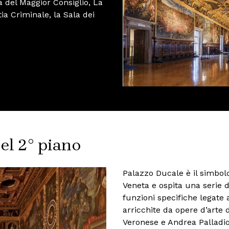
la del Maggior Consiglio, La
ia Criminale, la Sala dei
del 2° piano
Palazzo Ducale è il simbol
Veneta e ospita una serie 
funzioni specifiche legate a
arricchite da opere d’arte 
Veronese e Andrea Palladio