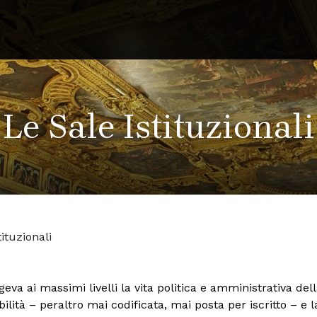
Le Sale Istituzionali
tituzionali
lgeva ai massimi livelli la vita politica e amministrativa de
tà – peraltro mai codificata, mai posta per iscritto – e la