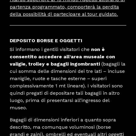
partenza programmato, comporterà la perdita
della possibilità di partecipare al tour guidato.
DEPOSITO BORSE E OGGETTI
Si informano i gentili visitatori che
non è
consentito accedere all’area museale con
valigie, trolley e bagagli ingombranti
(bagagli la
cui somma delle dimensioni dei tre lati – incluse
maniglie, ruote e tasche esterne – superi
complessivamente 1 mt lineare). I visitatori sono
quindi pregati di depositare tali bagagli in altro
luogo, prima di presentarsi all’ingresso del
museo.
Bagagli di dimensioni inferiori a quanto sopra
descritto, ma comunque voluminosi (borse
grandi e zaini), ombrelli ed eventuali altri oggetti