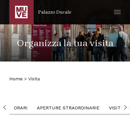
SALTA AL CONTENUTO PRINCIPALE
Palazzo Ducale
Organizza la tua visita
Home
>
Visita
ORARI
APERTURE STRAORDINARIE
VISITE F