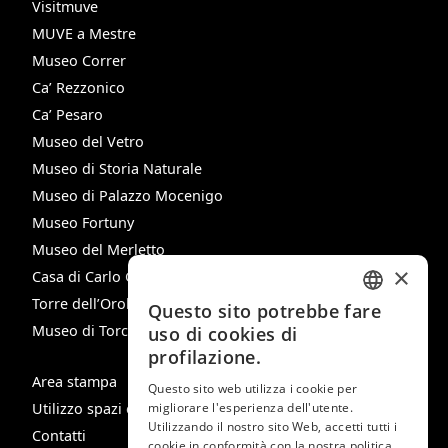
Visitmuve
MUVE a Mestre
Museo Correr
Ca’ Rezzonico
Ca’ Pesaro
Museo del Vetro
Museo di Storia Naturale
Museo di Palazzo Mocenigo
Museo Fortuny
Museo del Merletto
×
Casa di Carlo Goldoni
Torre dell’Orologio
Questo sito potrebbe fare
ITALIAN
Museo di Torcello
uso di cookies di
ENGLISH
profilazione.
Area stampa
SPANISH
Questo sito web utilizza i cookie per
Utilizzo spazi e immagini
migliorare l'esperienza dell'utente.
GERMAN
Utilizzando il nostro sito Web, accetti tutti i
Contatti
cookie in conformità con la nostra politica