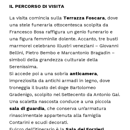
IL PERCORSO DI VISITA
La visita comincia sulla
Terrazza Foscara
, dove
una stele funeraria ottocentesca scolpita da
Francesco Bosa raffigura un genio funerario e
una figura femminile dolente. Accanto, tre busti
marmorei celebrano illustri veneziani – Giovanni
Bellini, Pietro Bembo e Marcantonio Bragadin –
simboli della grandezza culturale della
Serenissima.
Si accede poi a una sobria
anticamera
,
impreziosita da antichi armadi in legno, dove
troneggia il busto del doge Bartolomeo
Gradenigo, scolpito nel Settecento da Antonio Gai.
Una scaletta nascosta conduce a una piccola
sala di guardia
, che conserva un’armatura
rinascimentale appartenuta alla famiglia
Contarini e scudi decorati.
Fulcro dell’itinerario è la
Sala dei Forzieri
,