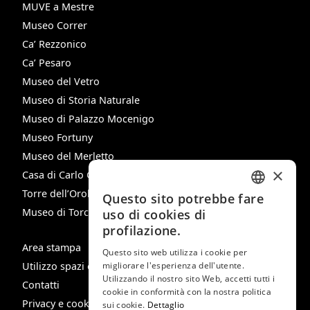
MUVE a Mestre
Museo Correr
Ca’ Rezzonico
Ca’ Pesaro
Museo del Vetro
Museo di Storia Naturale
Museo di Palazzo Mocenigo
Museo Fortuny
Museo del Merletto
×
Casa di Carlo Goldoni
Torre dell’Orologio
Questo sito potrebbe fare
ITALIAN
Museo di Torcello
uso di cookies di
ENGLISH
profilazione.
Area stampa
SPANISH
Questo sito web utilizza i cookie per
Utilizzo spazi e immagini
migliorare l'esperienza dell'utente.
GERMAN
Utilizzando il nostro sito Web, accetti tutti i
Contatti
cookie in conformità con la nostra politica
FRENCH
Privacy e cookie policy
sui cookie.
Dettaglio