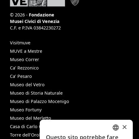
© 2026 -
Fondazione
Musei Civici di Venezia
C.F. e P.IVA 03842230272
Visitmuve
MUVE a Mestre
Museo Correr
Ca’ Rezzonico
Ca’ Pesaro
Museo del Vetro
Museo di Storia Naturale
Museo di Palazzo Mocenigo
Museo Fortuny
Museo del Merletto
×
Casa di Carlo Goldoni
Torre dell’Orologio
Questo sito potrebbe fare
ITALIAN